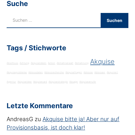
Suche
Tags / Stichworte
Akquise
Abschluss
Achtung
Akquiseideen
Action
Abmahnanwalt
Abmahnung
Akquiseprobleme
Adressdaten
Adressrecherche
Akquisefragen
Adresse
Adressen
Akquiriert
Agentur
Akquiseidee
Akquisecard
Akquisestrategie
Absage
Akquiseanrufe
Letzte Kommentare
AndreasG
zu
Akquise bitte ja! Aber nur auf
Provisionsbasis, ist doch klar!