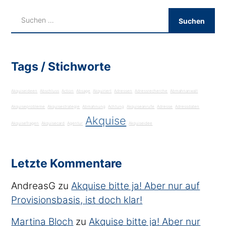
Tags / Stichworte
Akquiseideen
Abschluss
Action
Absage
Akquiriert
Adressen
Adressrecherche
Abmahnanwalt
Akquiseprobleme
Akquisestrategie
Abmahnung
Achtung
Akquiseanrufe
Adresse
Adressdaten
Akquise
Akquisefragen
Akquisecard
Agentur
Akquiseidee
Letzte Kommentare
AndreasG
zu
Akquise bitte ja! Aber nur auf
Provisionsbasis, ist doch klar!
Martina Bloch
zu
Akquise bitte ja! Aber nur