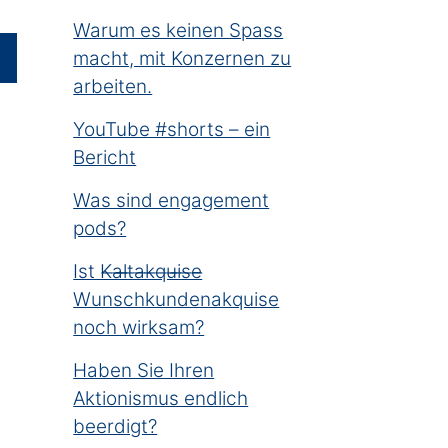
Warum es keinen Spass
macht, mit Konzernen zu
arbeiten.
YouTube #shorts – ein
Bericht
Was sind engagement
pods?
Ist K̶a̶l̶t̶a̶k̶q̶u̶i̶s̶e̶
Wunschkundenakquise
noch wirksam?
Haben Sie Ihren
Aktionismus endlich
beerdigt?