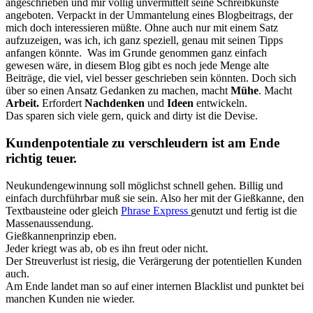
angeschrieben und mir völlig unvermittelt seine Schreibkünste
angeboten. Verpackt in der Ummantelung eines Blogbeitrags, der
mich doch interessieren müßte. Ohne auch nur mit einem Satz
aufzuzeigen, was ich, ich ganz speziell, genau mit seinen Tipps
anfangen könnte. Was im Grunde genommen ganz einfach
gewesen wäre, in diesem Blog gibt es noch jede Menge alte
Beiträge, die viel, viel besser geschrieben sein könnten. Doch sich
über so einen Ansatz Gedanken zu machen, macht
Mühe
. Macht
Arbeit.
Erfordert
Nachdenken
und
Ideen
entwickeln.
Das sparen sich viele gern, quick and dirty ist die Devise.
Kundenpotentiale zu verschleudern ist am Ende
richtig teuer.
Neukundengewinnung soll möglichst schnell gehen. Billig und
einfach durchführbar muß sie sein. Also her mit der Gießkanne, den
Textbausteine oder gleich
Phrase Express
genutzt und fertig ist die
Massenaussendung.
Gießkannenprinzip eben.
Jeder kriegt was ab, ob es ihn freut oder nicht.
Der Streuverlust ist riesig, die Verärgerung der potentiellen Kunden
auch.
Am Ende landet man so auf einer internen Blacklist und punktet bei
manchen Kunden nie wieder.