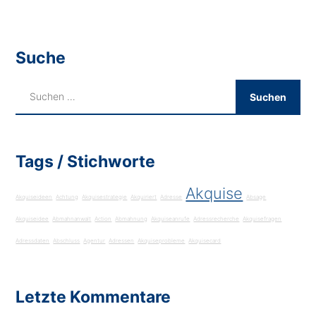
Suche
Tags / Stichworte
Akquise
Akquiseideen
Achtung
Akquisestrategie
Akquiriert
Adresse
Absage
Akquiseidee
Abmahnanwalt
Action
Abmahnung
Akquiseanrufe
Adressrecherche
Akquisefragen
Adressdaten
Abschluss
Agentur
Adressen
Akquiseprobleme
Akquisecard
Letzte Kommentare