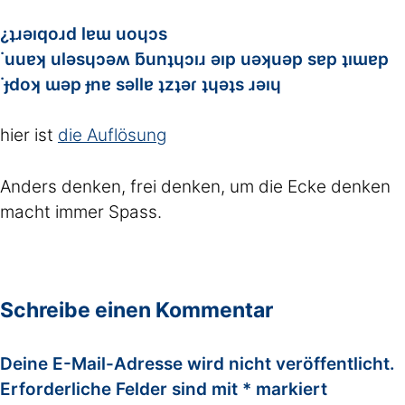
¿ʇɹǝıqoɹd lɐɯ uoɥɔs
˙uuɐʞ ulǝsɥɔǝʍ ƃunʇɥɔıɹ ǝıp uǝʞuǝp sɐp ʇıɯɐp
˙ɟdoʞ ɯǝp ɟnɐ sǝllɐ ʇzʇǝɾ ʇɥǝʇs ɹǝıɥ
hier ist
die Auflösung
Anders denken, frei denken, um die Ecke denken
macht immer Spass.
Schreibe einen Kommentar
Deine E-Mail-Adresse wird nicht veröffentlicht.
Erforderliche Felder sind mit
*
markiert