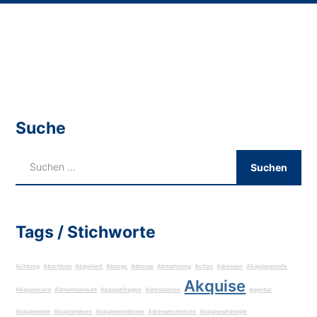
Suche
Tags / Stichworte
Achtung
Abschluss
Akquiriert
Absage
Adresse
Abmahnung
Action
Adressen
Akquiseanrufe
Akquise
Akquisecard
Abmahnanwalt
Akquisefragen
Adressdaten
Agentur
Akquiseidee
Akquiseideen
Akquiseprobleme
Adressrecherche
Akquisestrategie