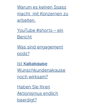
Warum es keinen Spass
macht, mit Konzernen zu
arbeiten.
YouTube #shorts – ein
Bericht
Was sind engagement
pods?
Ist K̶a̶l̶t̶a̶k̶q̶u̶i̶s̶e̶
Wunschkundenakquise
noch wirksam?
Haben Sie Ihren
Aktionismus endlich
beerdigt?