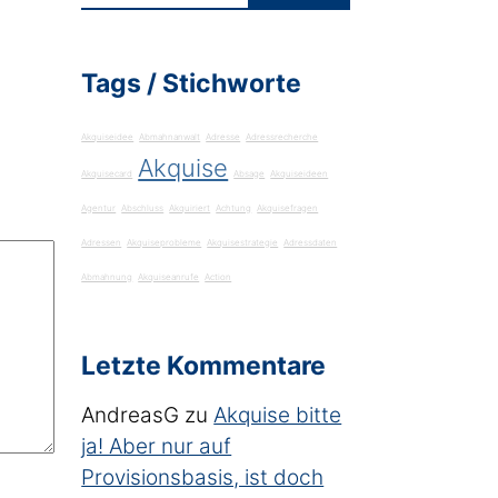
Tags / Stichworte
Akquiseidee
Abmahnanwalt
Adresse
Adressrecherche
Akquise
Akquisecard
Absage
Akquiseideen
Agentur
Abschluss
Akquiriert
Achtung
Akquisefragen
Adressen
Akquiseprobleme
Akquisestrategie
Adressdaten
Abmahnung
Akquiseanrufe
Action
Letzte Kommentare
AndreasG
zu
Akquise bitte
ja! Aber nur auf
Provisionsbasis, ist doch