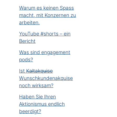
Warum es keinen Spass
macht, mit Konzernen zu
arbeiten.
YouTube #shorts – ein
Bericht
Was sind engagement
pods?
Ist K̶a̶l̶t̶a̶k̶q̶u̶i̶s̶e̶
Wunschkundenakquise
noch wirksam?
Haben Sie Ihren
Aktionismus endlich
beerdigt?