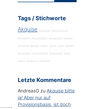
Tags / Stichworte
Akquise
Akquiseidee
Akquiseprobleme
Akquiseideen
Adressrecherche
Akquiseanrufe
Abschluss
Akquisecard
Akquiriert
Achtung
Agentur
Action
Adressen
Akquisefragen
Akquisestrategie
Abmahnanwalt
Absage
Adresse
Abmahnung
Adressdaten
Letzte Kommentare
AndreasG
zu
Akquise bitte
ja! Aber nur auf
Provisionsbasis, ist doch