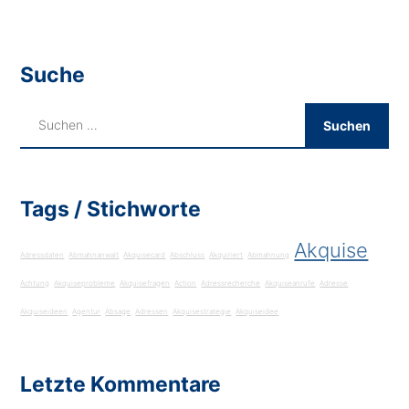
Suche
Tags / Stichworte
Akquise
Adressdaten
Abmahnanwalt
Akquisecard
Abschluss
Akquiriert
Abmahnung
Achtung
Akquiseprobleme
Akquisefragen
Action
Adressrecherche
Akquiseanrufe
Adresse
Akquiseideen
Agentur
Absage
Adressen
Akquisestrategie
Akquiseidee
Letzte Kommentare