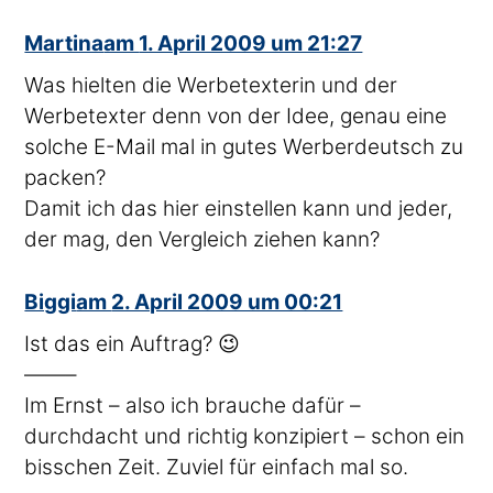
sagte
Martina
am
1. April 2009 um 21:27
Was hielten die Werbetexterin und der
Werbetexter denn von der Idee, genau eine
solche E-Mail mal in gutes Werberdeutsch zu
packen?
Damit ich das hier einstellen kann und jeder,
der mag, den Vergleich ziehen kann?
sagte
Biggi
am
2. April 2009 um 00:21
Ist das ein Auftrag? 😉
——–
Im Ernst – also ich brauche dafür –
durchdacht und richtig konzipiert – schon ein
bisschen Zeit. Zuviel für einfach mal so.