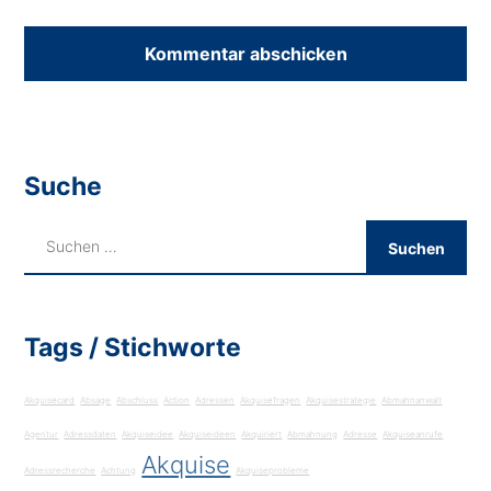
Suche
Tags / Stichworte
Akquisecard
Absage
Abschluss
Action
Adressen
Akquisefragen
Akquisestrategie
Abmahnanwalt
Agentur
Adressdaten
Akquiseidee
Akquiseideen
Akquiriert
Abmahnung
Adresse
Akquiseanrufe
Akquise
Adressrecherche
Achtung
Akquiseprobleme