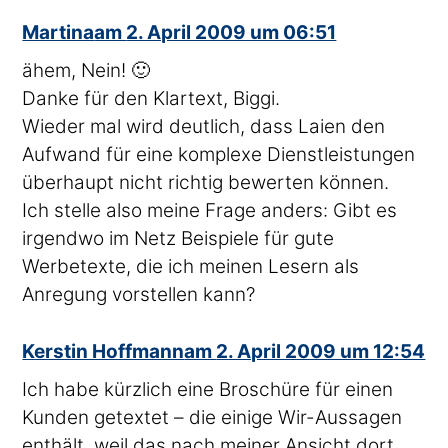
sagte
Martina
am
2. April 2009 um 06:51
ähem, Nein! 🙂
Danke für den Klartext, Biggi.
Wieder mal wird deutlich, dass Laien den
Aufwand für eine komplexe Dienstleistungen
überhaupt nicht richtig bewerten können.
Ich stelle also meine Frage anders: Gibt es
irgendwo im Netz Beispiele für gute
Werbetexte, die ich meinen Lesern als
Anregung vorstellen kann?
sagte
Kerstin Hoffmann
am
2. April 2009 um 12:54
Ich habe kürzlich eine Broschüre für einen
Kunden getextet – die einige Wir-Aussagen
enthält, weil das nach meiner Ansicht dort