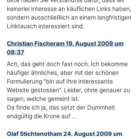
Bitte haben Sie Verständnis dafür, dass wir
keinerlei Interesse an käuflichen Links haben,
sondern ausschließlich an einem langfristigen
Linktausch interessiert sind.
sagte
Christian Fischer
am
19. August 2009 um
08:37
Ach, das geht doch fast noch. Ich bekomme
häufiger ähnliches, aber mit der schönen
Formulierung “bin auf Ihre interessante
Website gestossen”. Leider, ohne genauer zu
sagen, welche gemeint ist.
Da finde ich ja, das setzt der Dummheit
endgültig die Krone auf …
sagte
Olaf Stichtenoth
am
24. August 2009 um