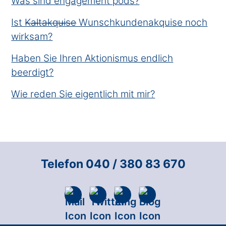
Was sind engagement pods?
Ist K̶a̶l̶t̶a̶k̶q̶u̶i̶s̶e̶ Wunschkundenakquise noch
wirksam?
Haben Sie Ihren Aktionismus endlich
beerdigt?
Wie reden Sie eigentlich mit mir?
Telefon 040 / 380 83 670