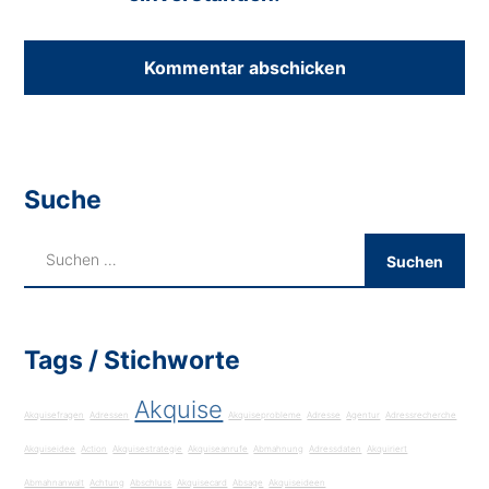
Suche
Tags / Stichworte
Akquise
Akquisefragen
Adressen
Akquiseprobleme
Adresse
Agentur
Adressrecherche
Akquiseidee
Action
Akquisestrategie
Akquiseanrufe
Abmahnung
Adressdaten
Akquiriert
Abmahnanwalt
Achtung
Abschluss
Akquisecard
Absage
Akquiseideen