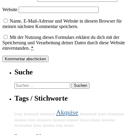
Website
Name, E-Mail-Adresse und Website in diesem Browser für
meinen nächsten Kommentar speichern.
Mit der Nutzung dieses Formulars erklärst du dich mit der
Speicherung und Verarbeitung deiner Daten durch diese Website
einverstanden.
*
Suche
Suchen
nach:
Tags / Stichworte
Akquise
Agentur
Akquiseanrufe
Abmahnanwalt
Adressrecherche
Achtung
Akquisestrategie
Akquiseidee
Absage
Akquisefragen
Akquisecard
Abmahnung
Adressen
Abschluss
Akquiseideen
Akquiseprobleme
Adresse
Adressdaten
Action
Akquiriert