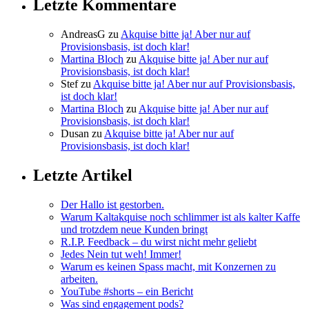
Letzte Kommentare
AndreasG
zu
Akquise bitte ja! Aber nur auf
Provisionsbasis, ist doch klar!
Martina Bloch
zu
Akquise bitte ja! Aber nur auf
Provisionsbasis, ist doch klar!
Stef
zu
Akquise bitte ja! Aber nur auf Provisionsbasis,
ist doch klar!
Martina Bloch
zu
Akquise bitte ja! Aber nur auf
Provisionsbasis, ist doch klar!
Dusan
zu
Akquise bitte ja! Aber nur auf
Provisionsbasis, ist doch klar!
Letzte Artikel
Der Hallo ist gestorben.
Warum Kaltakquise noch schlimmer ist als kalter Kaffe
und trotzdem neue Kunden bringt
R.I.P. Feedback – du wirst nicht mehr geliebt
Jedes Nein tut weh! Immer!
Warum es keinen Spass macht, mit Konzernen zu
arbeiten.
YouTube #shorts – ein Bericht
Was sind engagement pods?