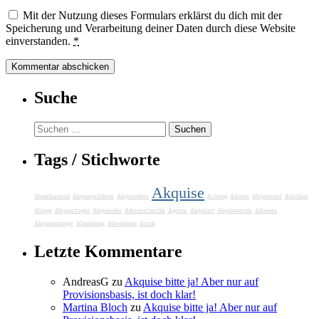
Mit der Nutzung dieses Formulars erklärst du dich mit der
Speicherung und Verarbeitung deiner Daten durch diese Website
einverstanden.
*
Suche
Suchen
nach:
Tags / Stichworte
Akquise
Abmahnanwalt
Akquiseprobleme
Akquiseideen
Achtung
Adresse
Akquisecard
Abschluss
Absage
Akquisefragen
Akquiseidee
Adressrecherche
Agentur
Akquiriert
Akquiseanrufe
Adressen
Akquisestrategie
Abmahnung
Adressdaten
Action
Letzte Kommentare
AndreasG
zu
Akquise bitte ja! Aber nur auf
Provisionsbasis, ist doch klar!
Martina Bloch
zu
Akquise bitte ja! Aber nur auf