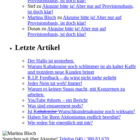
Provisionsbasis, ist doch klar!
Stef
zu
Akquise bitte ja! Aber nur auf Provisionsbasis,
ist doch klar!
Martina Bloch
zu
Akquise bitte ja! Aber nur auf
Provisionsbasis, ist doch klar!
Dusan
zu
Akquise bitte ja! Aber nur auf
Provisionsbasis, ist doch klar!
Letzte Artikel
Der Hallo ist gestorben.
Warum Kaltakquise noch schlimmer ist als kalter Kaffe
und trotzdem neue Kunden bringt
R.I.P. Feedback – du wirst nicht mehr geliebt
Jedes Nein tut weh! Immer!
Warum es keinen Spass macht, mit Konzernen zu
arbeiten.
YouTube #shorts – ein Bericht
Was sind engagement pods?
Ist K̶a̶l̶t̶a̶k̶q̶u̶i̶s̶e̶ Wunschkundenakquise noch wirksam?
Haben Sie Ihren Aktionismus endlich beerdigt?
Wie reden Sie eigentlich mit mir?
Sprechen wir über Akquise!
Telefon 040 / 380 83 670