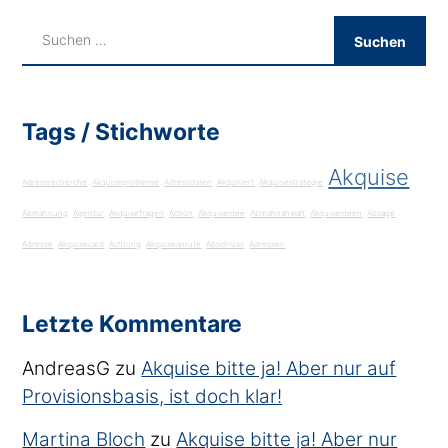
Tags / Stichworte
Akquise
Adressrecherche
Akquiseprobleme
Adressdaten
Akquiriert
Akquisestrategie
Abmahnung
Agentur
Akquisefragen
Action
Akquiseidee
Abmahnanwalt
Akquiseideen
Absage
Adresse
Akquisecard
Achtung
Akquiseanrufe
Abschluss
Adressen
Letzte Kommentare
AndreasG
zu
Akquise bitte ja! Aber nur auf
Provisionsbasis, ist doch klar!
Martina Bloch
zu
Akquise bitte ja! Aber nur