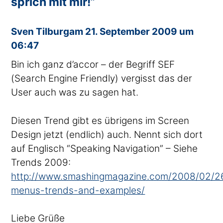
sprich mit mir!”
sagte
Sven Tilburg
am
21. September 2009 um
06:47
Bin ich ganz d’accor – der Begriff SEF
(Search Engine Friendly) vergisst das der
User auch was zu sagen hat.
Diesen Trend gibt es übrigens im Screen
Design jetzt (endlich) auch. Nennt sich dort
auf Englisch “Speaking Navigation” – Siehe
Trends 2009:
http://www.smashingmagazine.com/2008/02/26
menus-trends-and-examples/
Liebe Grüße