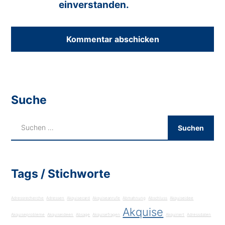
einverstanden.
Suche
Tags / Stichworte
Adressrecherche
Adressen
Akquisecard
Akquiseanrufe
Abmahnung
Abschluss
Akquiseidee
Akquise
Akquiseprobleme
Akquiseideen
Absage
Akquisefragen
Akquiriert
Adressdaten