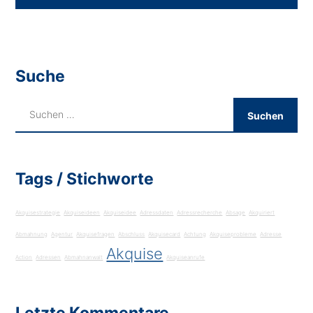
Suche
Tags / Stichworte
Akquisestrategie
Akquiseideen
Akquiseidee
Adressdaten
Adressrecherche
Absage
Akquiriert
Abmahnung
Agentur
Akquisefragen
Abschluss
Akquisecard
Achtung
Akquiseprobleme
Adresse
Akquise
Action
Adressen
Abmahnanwalt
Akquiseanrufe