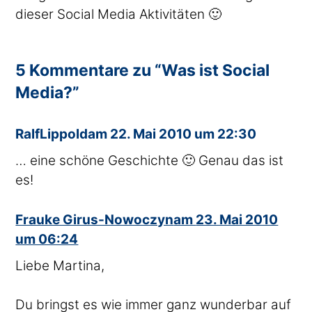
dieser Social Media Aktivitäten 🙂
5 Kommentare zu “Was ist Social
Media?”
sagte
RalfLippold
am
22. Mai 2010 um 22:30
… eine schöne Geschichte 🙂 Genau das ist
es!
sagte
Frauke Girus-Nowoczyn
am
23. Mai 2010
um 06:24
Liebe Martina,
Du bringst es wie immer ganz wunderbar auf