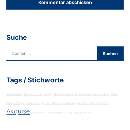
Suche
Tags / Stichworte
Abmahnanwalt
Adressrecherche
Absage
Abschluss
Akquiriert
Akquisecard
Akquisefragen
Action
Akquisestrategie
Akquiseidee
Agentur
Adresse
Abmahnung
Adressen
Akquiseprobleme
Akquise
Adressdaten
Akquiseideen
Achtung
Akquiseanrufe