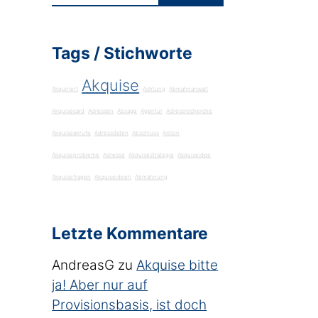
Tags / Stichworte
Akquise
Akquiriert
Achtung
Abmahnanwalt
Akquisecard
Adressen
Absage
Agentur
Adressrecherche
Akquiseanrufe
Adressdaten
Abschluss
Action
Akquiseprobleme
Adresse
Akquisestrategie
Akquiseidee
Akquisefragen
Akquiseideen
Abmahnung
Letzte Kommentare
AndreasG
zu
Akquise bitte
ja! Aber nur auf
Provisionsbasis, ist doch