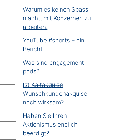
Warum es keinen Spass
macht, mit Konzernen zu
arbeiten.
YouTube #shorts – ein
Bericht
Was sind engagement
pods?
Ist K̶a̶l̶t̶a̶k̶q̶u̶i̶s̶e̶
Wunschkundenakquise
noch wirksam?
Haben Sie Ihren
Aktionismus endlich
beerdigt?