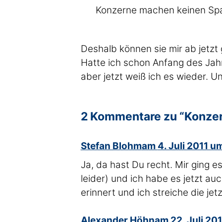
Konzerne machen keinen Sp
Deshalb können sie mir ab jetzt 
Hatte ich schon Anfang des Jahr
aber jetzt weiß ich es wieder. U
2 Kommentare zu “Konzer
sagte
Stefan Blohm
am
4. Juli 2011 u
Ja, da hast Du recht. Mir ging e
leider) und ich habe es jetzt au
erinnert und ich streiche die jet
sagte
Alexander Höhn
am
22. Juli 20