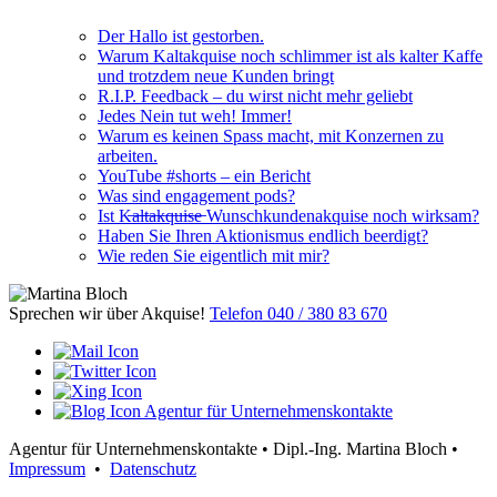
Der Hallo ist gestorben.
Warum Kaltakquise noch schlimmer ist als kalter Kaffe
und trotzdem neue Kunden bringt
R.I.P. Feedback – du wirst nicht mehr geliebt
Jedes Nein tut weh! Immer!
Warum es keinen Spass macht, mit Konzernen zu
arbeiten.
YouTube #shorts – ein Bericht
Was sind engagement pods?
Ist K̶a̶l̶t̶a̶k̶q̶u̶i̶s̶e̶ Wunschkundenakquise noch wirksam?
Haben Sie Ihren Aktionismus endlich beerdigt?
Wie reden Sie eigentlich mit mir?
Sprechen wir über Akquise!
Telefon 040 / 380 83 670
Agentur für Unternehmenskontakte
Agentur für Unternehmenskontakte
•
Dipl.-Ing. Martina Bloch
•
Impressum
•
Datenschutz