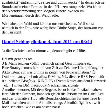
ausdrückt) “einfach nur da sitze und dumm gucke.” In denen ich ne
Stunde auf meiner Terrasse in den Pflanzen rumpuzzle. Wo ich in
der Abenddämmerung den Vögeln zuhöre. Wo ich im
Morgengrauen durch den Wald radle.
Wir haben die Wahl und können uns entscheiden. Weil sonst
nämlich in der Tat – wie wahr, liebe Birthe Stujts, der burn-out vor
der Tür steht!
sagte
Daniel Schlingelhof
am
4. Juni 2011 um 08:44
Ja die Nachrichtenflut nimmt zu, dennoch gibt es Hilfe.
Bei mir geht das so:
3 E-Mails reichen völlig: beruflich-privat-Gewinnspiele etc.
Eine Strategie muss her und von Zeit zu Zeit eine Überprüfung der
Aktivitäten: auf was bringts in Zeiten von Prokrastination? 😉
Outlook managt bei mir alles: E-Mails, NL, diverse RSS-Feed´s für
u.a. beliebte Blog´s;-) , XING PN+Event+Neues aus dem Netzwerk
+etc., Twitter DM, Facebook-Nachrichten, sipgate
Anrufbeantworter. Mit dem Regelassistent ist das Postfach nahezu
leer! Mit den Ordnern, habe ich gleich die Prioritäten im Griff. Ach
und der ultimative Tipp: alle Benachrichtigungen für eine neue E-
Mail abschalten und die Aktualisierungs-Abrufhäufigkeit so weit
hoch schieben, wie es am besten passt.