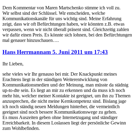
Dem Kommentar von Maren Martschenko stimme ich voll zu.
Wir selbst sind der Schlüssel. Wir entscheiden, welche
Kommunikationskanäle für uns wichtig sind. Meine Erfahrung
zeigt, dass wir oft Befürchtungen haben, wir könnten z.B. etwas
verpassen, wenn wir nicht überall präsent sind. Gleichzeitig zahlen
wir dafür einen Preis. Es könnte sich lohnen, bei den Befürchtungen
mal genauer hinzuschauen….
sagte
Hans Herrmann
am
5. Juni 2011 um 17:43
Ihr Lieben,
sehe vieles wir Ihr genauso bei mir. Der Knackpunkt meines
Erachtens liegt in der ständigen Weiterentwicklung von
Kommunikationsmedien und der Meinung, man müsste da städnig
up-to-dte sein. Es liegt an mir zu erkennen und da muss ich noch
mehr hin, welcher meiner Kontakte ist geeignet, um ihn zu Themen
anzusprechen, die nicht meine Kernkompetenz sind. Bislang jage
ich noch ständig neuen Meldungen hinterher, die vermeintlich
geeignet sind noch bessere Kommunikationswege zu gehen.
Es muss Auszeiten geben ohne Internetzugang und ständiger
Erreichbarkeit. In diesem Loslassen liegt der persönliche Gewinn
zum Wohlbefinden.