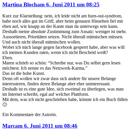
sagte
Martina Bloch
am
6. Juni 2011 um 08:25
Kurz zur Klarstellung: nein, ich leide nicht am burn-out-syndrom,
habe noch alles gut im Griff, aber beim genauen Hinsehen fiel mir
eben auf, wie knapp an der Kante man da unterwegs sein kann.
Deshalb meine absolute Zustimmung zum Ansatz: weniger ist mehr.
Aussortieren, Prioritäten setzen. Nicht überall mitmischen müssen.
Und auch nicht überall mitmischen wollen.
Wobei ich mich lange gegen facebook gesperrt habe, aber was will
ich meinen Kunden raten, wenn ich nicht Bescheid weiß?
Eben.
Maren schrieb so schön: “Schreibe nur, was Du selbst gern lesen
möchtest. Ich nenne es das Netzwerk-Karma.”
Das ist die hohe Kunst.
Denn oft wollen wir zwar dass sich andere für unsere Belange
interessieren, finden deren Belange aber eher uninteressant.
Deshalb ist es eine gute Idee, sich zweimal zu überlegen, was man
im Internet schreibt, egal auf welcher Plattform.
Mit dem, was ich nicht geschrieben habe, könnte ich ein Buch füllen
🙂
Ein Kommentare der Autorin.
sagte
Marc
am
6. Juni 2011 um 08:46