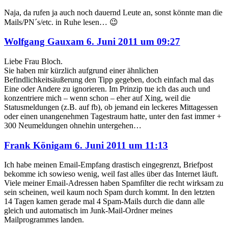
Naja, da rufen ja auch noch dauernd Leute an, sonst könnte man die
Mails/PN´s/etc. in Ruhe lesen… 😉
sagte
Wolfgang Gaux
am
6. Juni 2011 um 09:27
Liebe Frau Bloch.
Sie haben mir kürzlich aufgrund einer ähnlichen
Befindlichkeitsäußerung den Tipp gegeben, doch einfach mal das
Eine oder Andere zu ignorieren. Im Prinzip tue ich das auch und
konzentriere mich – wenn schon – eher auf Xing, weil die
Statusmeldungen (z.B. auf fb), ob jemand ein leckeres Mittagessen
oder einen unangenehmen Tagestraum hatte, unter den fast immer +
300 Neumeldungen ohnehin untergehen…
sagte
Frank König
am
6. Juni 2011 um 11:13
Ich habe meinen Email-Empfang drastisch eingegrenzt, Briefpost
bekomme ich sowieso wenig, weil fast alles über das Internet läuft.
Viele meiner Email-Adressen haben Spamfilter die recht wirksam zu
sein scheinen, weil kaum noch Spam durch kommt. In den letzten
14 Tagen kamen gerade mal 4 Spam-Mails durch die dann alle
gleich und automatisch im Junk-Mail-Ordner meines
Mailprogrammes landen.