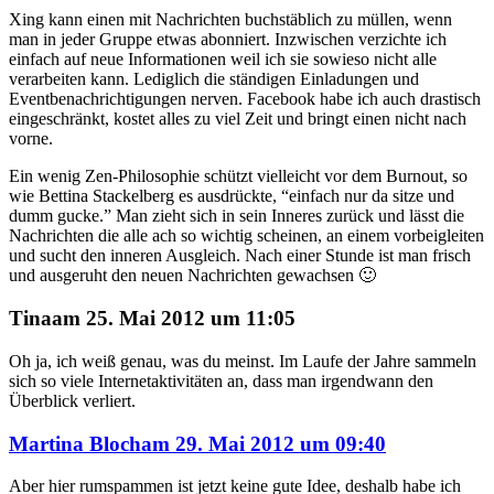
Xing kann einen mit Nachrichten buchstäblich zu müllen, wenn
man in jeder Gruppe etwas abonniert. Inzwischen verzichte ich
einfach auf neue Informationen weil ich sie sowieso nicht alle
verarbeiten kann. Lediglich die ständigen Einladungen und
Eventbenachrichtigungen nerven. Facebook habe ich auch drastisch
eingeschränkt, kostet alles zu viel Zeit und bringt einen nicht nach
vorne.
Ein wenig Zen-Philosophie schützt vielleicht vor dem Burnout, so
wie Bettina Stackelberg es ausdrückte, “einfach nur da sitze und
dumm gucke.” Man zieht sich in sein Inneres zurück und lässt die
Nachrichten die alle ach so wichtig scheinen, an einem vorbeigleiten
und sucht den inneren Ausgleich. Nach einer Stunde ist man frisch
und ausgeruht den neuen Nachrichten gewachsen 🙂
sagte
Tina
am
25. Mai 2012 um 11:05
Oh ja, ich weiß genau, was du meinst. Im Laufe der Jahre sammeln
sich so viele Internetaktivitäten an, dass man irgendwann den
Überblick verliert.
sagte
Martina Bloch
am
29. Mai 2012 um 09:40
Aber hier rumspammen ist jetzt keine gute Idee, deshalb habe ich