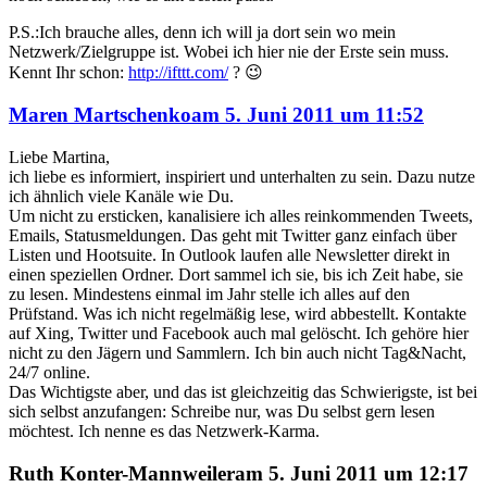
P.S.:Ich brauche alles, denn ich will ja dort sein wo mein
Netzwerk/Zielgruppe ist. Wobei ich hier nie der Erste sein muss.
Kennt Ihr schon:
http://ifttt.com/
? 😉
sagte
Maren Martschenko
am
5. Juni 2011 um 11:52
Liebe Martina,
ich liebe es informiert, inspiriert und unterhalten zu sein. Dazu nutze
ich ähnlich viele Kanäle wie Du.
Um nicht zu ersticken, kanalisiere ich alles reinkommenden Tweets,
Emails, Statusmeldungen. Das geht mit Twitter ganz einfach über
Listen und Hootsuite. In Outlook laufen alle Newsletter direkt in
einen speziellen Ordner. Dort sammel ich sie, bis ich Zeit habe, sie
zu lesen. Mindestens einmal im Jahr stelle ich alles auf den
Prüfstand. Was ich nicht regelmäßig lese, wird abbestellt. Kontakte
auf Xing, Twitter und Facebook auch mal gelöscht. Ich gehöre hier
nicht zu den Jägern und Sammlern. Ich bin auch nicht Tag&Nacht,
24/7 online.
Das Wichtigste aber, und das ist gleichzeitig das Schwierigste, ist bei
sich selbst anzufangen: Schreibe nur, was Du selbst gern lesen
möchtest. Ich nenne es das Netzwerk-Karma.
sagte
Ruth Konter-Mannweiler
am
5. Juni 2011 um 12:17