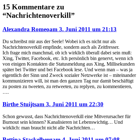
15 Kommentare zu
“Nachrichtenoverkill”
sagte
Alexandra Romeo
am
3. Juni 2011 um 21:13
Du schreibst mir aus der Seele! Wobei ich es nicht nur als
Nachrichtenoverkill empfinde, sondern auch als Zeitfresser.
Ich frage mich manchmal, ob ich wirklich überall dabei sein muß:
Xing, Twitter, Facebook, etc. Ich persönlich bin genervt, wenn ich
von einigen Kontakten die Statusmeldung aus Xing, Millisekunden
später bei Twitter und bei Facebook lese. Und wenn man – was ja
eigentlich der Sinn und Zweck sozialer Netzwerke ist – miteinander
kommunizieren will, ist man den ganzen Tag nur damit beschäftigt
zu posten zu tweeten, zu retweeten, zu replyen, zu kommentieren,
….
sagte
Birthe Stuijts
am
3. Juni 2011 um 22:30
Schon gewusst, dass Nachrichtenoverkill eine Mitverursacher für
Burnout sein können? Kanalisieren ist Lebenswichtig… Und
wirklich: man braucht nicht alle Nachrichten…
sagte
Bettina Stackelberg
am
4. Juni 2011 um 07:08