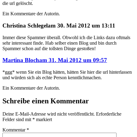
die url gelöscht.
Ein Kommentare der Autorin.
sagte
Christina Schlegel
am
30. Mai 2012 um 13:11
Immer diese Spammer überall. Obwohl ich die Links dazu oftmals
sehr interessant finde. Hab selber einen Blog und bin durch
Spammer schon auf die tollsten Dinge gestoßen!
sagte
Martina Bloch
am
31. Mai 2012 um 09:57
*ggg* wenn Sie ein Blog hätten, hätten Sie hier die url hinterlassen
und würden sich als echte Person kenntlichmachen.
Ein Kommentare der Autorin.
Schreibe einen Kommentar
Deine E-Mail-Adresse wird nicht veröffentlicht.
Erforderliche
Felder sind mit
*
markiert
Kommentar
*