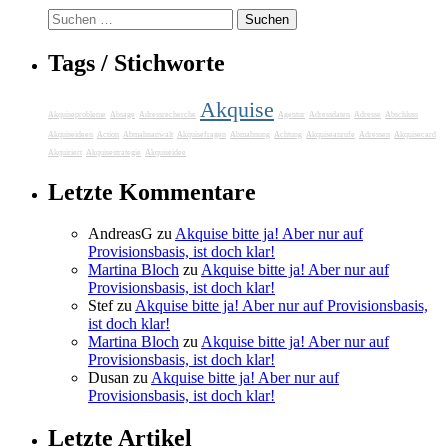
Suchen
nach:
Tags / Stichworte
Akquise
Akquiseprobleme
Absage
Adressrecherche
Agentur
Adressdaten
Adresse
Abschluss
Akquiseideen
Action
Abmahnanwalt
Akquisefragen
Abmahnung
Achtung
Akquiseanrufe
Adressen
Akquisecard
Akquiriert
Akquisestrategie
Akquiseidee
Letzte Kommentare
AndreasG
zu
Akquise bitte ja! Aber nur auf
Provisionsbasis, ist doch klar!
Martina Bloch
zu
Akquise bitte ja! Aber nur auf
Provisionsbasis, ist doch klar!
Stef
zu
Akquise bitte ja! Aber nur auf Provisionsbasis,
ist doch klar!
Martina Bloch
zu
Akquise bitte ja! Aber nur auf
Provisionsbasis, ist doch klar!
Dusan
zu
Akquise bitte ja! Aber nur auf
Provisionsbasis, ist doch klar!
Letzte Artikel