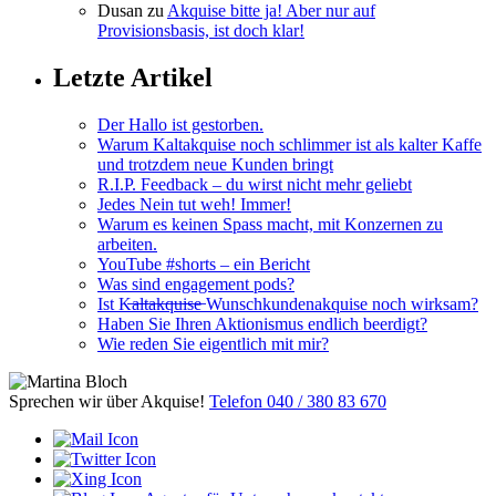
Dusan
zu
Akquise bitte ja! Aber nur auf
Provisionsbasis, ist doch klar!
Letzte Artikel
Der Hallo ist gestorben.
Warum Kaltakquise noch schlimmer ist als kalter Kaffe
und trotzdem neue Kunden bringt
R.I.P. Feedback – du wirst nicht mehr geliebt
Jedes Nein tut weh! Immer!
Warum es keinen Spass macht, mit Konzernen zu
arbeiten.
YouTube #shorts – ein Bericht
Was sind engagement pods?
Ist K̶a̶l̶t̶a̶k̶q̶u̶i̶s̶e̶ Wunschkundenakquise noch wirksam?
Haben Sie Ihren Aktionismus endlich beerdigt?
Wie reden Sie eigentlich mit mir?
Sprechen wir über Akquise!
Telefon 040 / 380 83 670