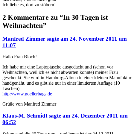
Ich liebe es, dort zu stöbern!
2 Kommentare zu “In 30 Tagen ist
Weihnachten”
Manfred Zimmer
sagte
am
24. November 2011 um
11:07
Hallo Frau Bloch!
Ich habe mir eine Laptoptasche ausgedacht und (schon vor
Weihnachten, weil ich es nicht abwarten konnte) meiner Frau
geschenkt. Sie wird in Hamburg-Altona in einer kleinen Manufaktur
handgenäht, und es gibt sie nur in einer limitierten Auflage (10
Taschen).
http://www.goellerbags.de
Grüße von Manfred Zimmer
Klaus-M. Schmidt
sagte
am
24. Dezember 2011 um
06:52
Schon sind die 30 Tage rum – und heute ist der 24.12.2011.