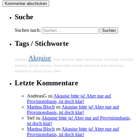
Suche
Suchen nach:
Tags / Stichworte
Akquise
Adressdaten
Agentur
Akquiseidee
Adresse
Adressrecherche
Akquiseanrufe
Akquiseideen
Akquisecard
Abschluss
Abmahnung
Akquiseprobleme
Akquiriert
Abmahnanwalt
Action
Akquisefragen
Akquisestrategie
Adressen
Achtung
Absage
Letzte Kommentare
AndreasG
zu
Akquise bitte ja! Aber nur auf
Provisionsbasis, ist doch klar!
Martina Bloch
zu
Akquise bitte ja! Aber nur auf
Provisionsbasis, ist doch klar!
Stef
zu
Akquise bitte ja! Aber nur auf Provisionsbasis,
ist doch klar!
Martina Bloch
zu
Akquise bitte ja! Aber nur auf
Provisionsbasis, ist doch klar!