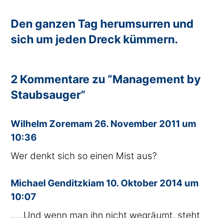
Den ganzen Tag herumsurren und
sich um jeden Dreck kümmern.
2 Kommentare zu “Management by
Staubsauger”
sagte
Wilhelm Zorem
am
26. November 2011 um
10:36
Wer denkt sich so einen Mist aus?
sagte
Michael Genditzki
am
10. Oktober 2014 um
10:07
…..Und wenn man ihn nicht wegräumt, steht