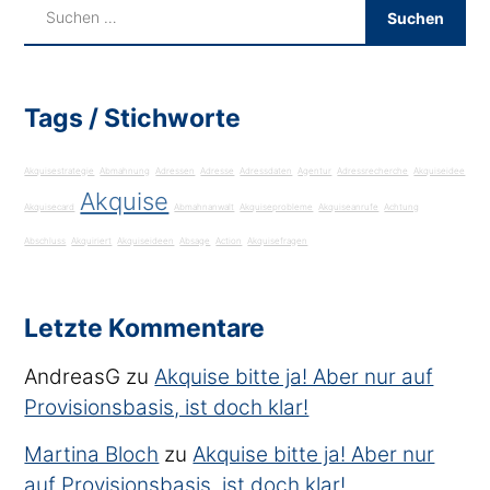
Tags / Stichworte
Akquisestrategie
Abmahnung
Adressen
Adresse
Adressdaten
Agentur
Adressrecherche
Akquiseidee
Akquise
Akquisecard
Abmahnanwalt
Akquiseprobleme
Akquiseanrufe
Achtung
Abschluss
Akquiriert
Akquiseideen
Absage
Action
Akquisefragen
Letzte Kommentare
AndreasG
zu
Akquise bitte ja! Aber nur auf
Provisionsbasis, ist doch klar!
Martina Bloch
zu
Akquise bitte ja! Aber nur
auf Provisionsbasis, ist doch klar!