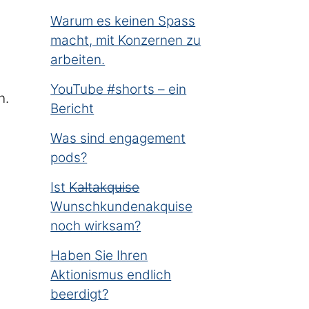
Warum es keinen Spass
macht, mit Konzernen zu
arbeiten.
YouTube #shorts – ein
n.
Bericht
Was sind engagement
pods?
Ist K̶a̶l̶t̶a̶k̶q̶u̶i̶s̶e̶
Wunschkundenakquise
noch wirksam?
Haben Sie Ihren
Aktionismus endlich
beerdigt?