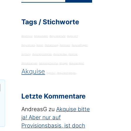
Tags / Stichworte
Abschluss
Adressdaten
Akquiseanrufe
Akquiriert
Akquisecard
Action
Abmahnung
Adressen
Akquisefragen
Achtung
Akquiseprobleme
Akquiseidee
Adresse
Abmahnanwalt
Adressrecherche
Absage
Akquiseideen
Akquise
Agentur
Akquisestrategie
Letzte Kommentare
AndreasG
zu
Akquise bitte
ja! Aber nur auf
Provisionsbasis, ist doch