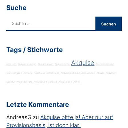
Suche
Tags / Stichworte
Akquise
Adressen
Akquisestrategie
Abmahnanwalt
Akquiseideen
Adressrecherche
Akquisefragen
Achtung
Abschluss
Abmahnung
Akquiseprobleme
Adressdaten
Absage
Akquiriert
Agentur
Akquiseanrufe
Akquisecard
Adresse
Akquiseidee
Action
Letzte Kommentare
AndreasG
zu
Akquise bitte ja! Aber nur auf
Provisionsbasis, ist doch klar!