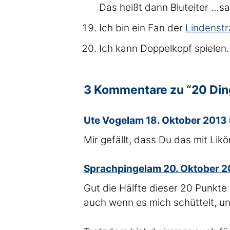
Das heißt dann
Bluteiter
…sag 
Ich bin ein Fan der
Lindenstr
Ich kann Doppelkopf spielen.
3 Kommentare zu “20 Din
sagte
Ute Vogel
am
18. Oktober 2013
Mir gefällt, dass Du das mit Likö
sagte
Sprachpingel
am
20. Oktober 
Gut die Hälfte dieser 20 Punkte 
auch wenn es mich schüttelt, u