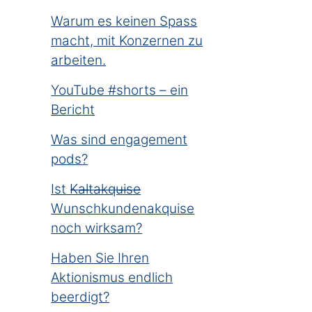
Warum es keinen Spass
macht, mit Konzernen zu
arbeiten.
YouTube #shorts – ein
Bericht
Was sind engagement
pods?
Ist K̶a̶l̶t̶a̶k̶q̶u̶i̶s̶e̶
Wunschkundenakquise
noch wirksam?
Haben Sie Ihren
Aktionismus endlich
beerdigt?