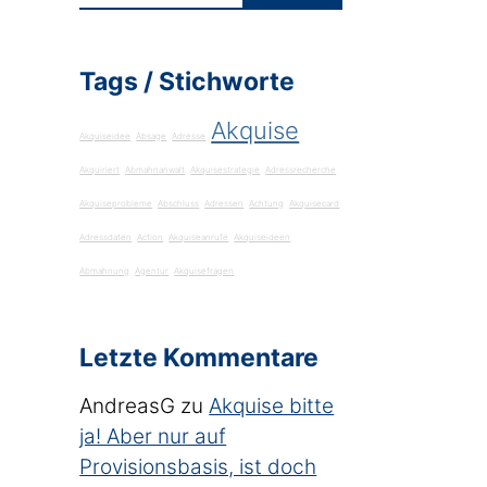
Tags / Stichworte
Akquise
Akquiseidee
Absage
Adresse
Akquiriert
Abmahnanwalt
Akquisestrategie
Adressrecherche
Akquiseprobleme
Abschluss
Adressen
Achtung
Akquisecard
Adressdaten
Action
Akquiseanrufe
Akquiseideen
Abmahnung
Agentur
Akquisefragen
Letzte Kommentare
AndreasG
zu
Akquise bitte
ja! Aber nur auf
Provisionsbasis, ist doch