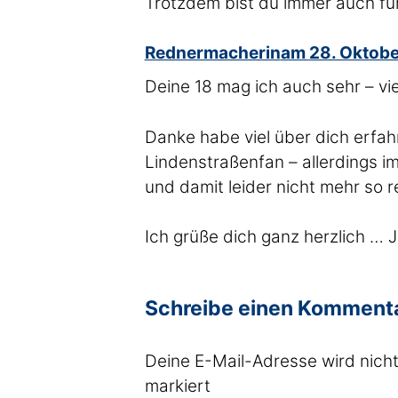
Trotzdem bist du immer auch fü
sagte
Rednermacherin
am
28. Oktobe
Deine 18 mag ich auch sehr – vi
Danke habe viel über dich erfah
Lindenstraßenfan – allerdings i
und damit leider nicht mehr so 
Ich grüße dich ganz herzlich … J
Schreibe einen Komment
Deine E-Mail-Adresse wird nicht 
markiert