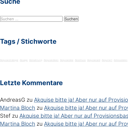
Suche
Suchen
nach:
Tags / Stichworte
Akquisestrategie
Absage
Abmahnung
Akquiseideen
Akquiseidee
Abschluss
Akquisecard
Akquiriert
Adressdaten
Letzte Kommentare
AndreasG
zu
Akquise bitte ja! Aber nur auf Provisio
Martina Bloch
zu
Akquise bitte ja! Aber nur auf Prov
Stef
zu
Akquise bitte ja! Aber nur auf Provisionsbasi
Martina Bloch
zu
Akquise bitte ja! Aber nur auf Prov