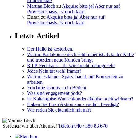
ist doch klar!
Martina Bloch
zu
Akquise bitte ja! Aber nur auf
Provisionsbasis, ist doch klar!
Dusan
zu
Akquise bitte ja! Aber nur auf
Provisionsbasis, ist doch klar!
Letzte Artikel
Der Hallo ist gestorben.
Warum Kaltakquise noch schlimmer ist als kalter Kaffe
und trotzdem neue Kunden bringt
R.I.P. Feedback – du wirst nicht mehr geliebt
Jedes Nein tut weh! Immer!
Warum es keinen Spass macht, mit Konzernen zu
arbeiten.
YouTube #shorts – ein Bericht
Was sind engagement pods?
Ist K̶a̶l̶t̶a̶k̶q̶u̶i̶s̶e̶ Wunschkundenakquise noch wirksam?
Haben Sie Ihren Aktionismus endlich beerdigt?
Wie reden Sie eigentlich mit mir?
Sprechen wir über Akquise!
Telefon 040 / 380 83 670