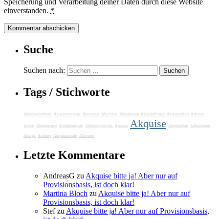
Speicherung und Verarbeitung deiner Daten durch diese Website
einverstanden.
*
Suche
Suchen nach:
Tags / Stichworte
Akquiseprobleme
Akquisestrategie
Akquiriert
Abschluss
Abmahnung
Akquisefragen
Akquiseideen
Adresse
Akquise
Action
Akquisecard
Abmahnanwalt
Adressrecherche
Agentur
Akquiseidee
Adressdaten
Absage
Achtung
Akquiseanrufe
Adressen
Letzte Kommentare
AndreasG
zu
Akquise bitte ja! Aber nur auf
Provisionsbasis, ist doch klar!
Martina Bloch
zu
Akquise bitte ja! Aber nur auf
Provisionsbasis, ist doch klar!
Stef
zu
Akquise bitte ja! Aber nur auf Provisionsbasis,