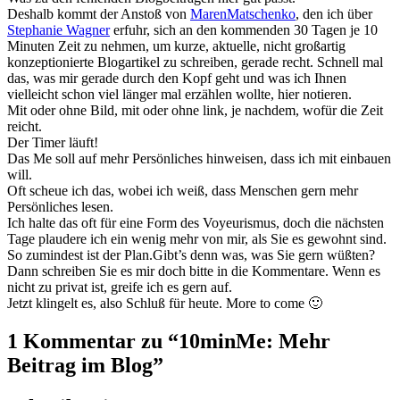
Deshalb kommt der Anstoß von
MarenMatschenko
, den ich über
Stephanie Wagner
erfuhr, sich an den kommenden 30 Tagen je 10
Minuten Zeit zu nehmen, um kurze, aktuelle, nicht großartig
konzeptionierte Blogartikel zu schreiben, gerade recht. Schnell mal
das, was mir gerade durch den Kopf geht und was ich Ihnen
vielleicht schon viel länger mal erzählen wollte, hier notieren.
Mit oder ohne Bild, mit oder ohne link, je nachdem, wofür die Zeit
reicht.
Der Timer läuft!
Das Me soll auf mehr Persönliches hinweisen, dass ich mit einbauen
will.
Oft scheue ich das, wobei ich weiß, dass Menschen gern mehr
Persönliches lesen.
Ich halte das oft für eine Form des Voyeurismus, doch die nächsten
Tage plaudere ich ein wenig mehr von mir, als Sie es gewohnt sind.
So zumindest ist der Plan.Gibt’s denn was, was Sie gern wüßten?
Dann schreiben Sie es mir doch bitte in die Kommentare. Wenn es
nicht zu privat ist, greife ich es gern auf.
Jetzt klingelt es, also Schluß für heute. More to come 🙂
1 Kommentar zu “10minMe: Mehr
Beitrag im Blog”