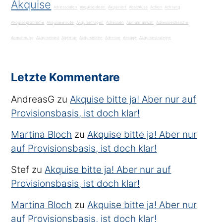
Akquise
Adressdaten
Akquiseideen
Akquiriert
Abschluss
Action
Achtung
Akquiseprobleme
Akquiseanrufe
Akquisefragen
Adressen
Abmahnanwalt
Adressrecherche
Abmahnung
Akquisecard
Agentur
Akquiseidee
Adresse
Absage
Akquisestrategie
Letzte Kommentare
AndreasG
zu
Akquise bitte ja! Aber nur auf
Provisionsbasis, ist doch klar!
Martina Bloch
zu
Akquise bitte ja! Aber nur
auf Provisionsbasis, ist doch klar!
Stef
zu
Akquise bitte ja! Aber nur auf
Provisionsbasis, ist doch klar!
Martina Bloch
zu
Akquise bitte ja! Aber nur
auf Provisionsbasis, ist doch klar!