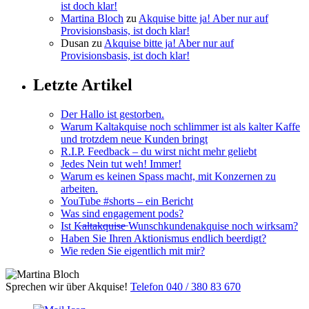
ist doch klar!
Martina Bloch
zu
Akquise bitte ja! Aber nur auf
Provisionsbasis, ist doch klar!
Dusan
zu
Akquise bitte ja! Aber nur auf
Provisionsbasis, ist doch klar!
Letzte Artikel
Der Hallo ist gestorben.
Warum Kaltakquise noch schlimmer ist als kalter Kaffe
und trotzdem neue Kunden bringt
R.I.P. Feedback – du wirst nicht mehr geliebt
Jedes Nein tut weh! Immer!
Warum es keinen Spass macht, mit Konzernen zu
arbeiten.
YouTube #shorts – ein Bericht
Was sind engagement pods?
Ist K̶a̶l̶t̶a̶k̶q̶u̶i̶s̶e̶ Wunschkundenakquise noch wirksam?
Haben Sie Ihren Aktionismus endlich beerdigt?
Wie reden Sie eigentlich mit mir?
Sprechen wir über Akquise!
Telefon 040 / 380 83 670