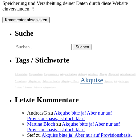
Speicherung und Verarbeitung deiner Daten durch diese Website
einverstanden.
*
Suche
Suchen
nach:
Tags / Stichworte
Adressdaten
Akquiseideen
Akquiseanrufe
Akquisestrategie
Achtung
Abschluss
Absage
Akquiriert
Abmahnanwalt
Akquise
Abmahnung
Akquisecard
Adressrecherche
Akquiseprobleme
Agentur
Akquisefragen
Action
Adressen
Adresse
Akquiseidee
Letzte Kommentare
AndreasG
zu
Akquise bitte ja! Aber nur auf
Provisionsbasis, ist doch klar!
Martina Bloch
zu
Akquise bitte ja! Aber nur auf
Provisionsbasis, ist doch klar!
Stef
zu
Akquise bitte ja! Aber nur auf Provisionsbasis,