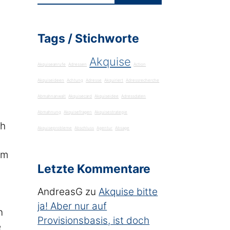
Tags / Stichworte
Akquise
Akquiseanrufe
Adressen
Action
Akquiseideen
Achtung
Adresse
Akquiriert
Adressrecherche
Abmahnanwalt
Akquisecard
Akquiseidee
Adressdaten
Abmahnung
Akquisefragen
Akquisestrategie
ch
Akquiseprobleme
Abschluss
Agentur
Absage
em
Letzte Kommentare
AndreasG
zu
Akquise bitte
ja! Aber nur auf
n
Provisionsbasis, ist doch
e