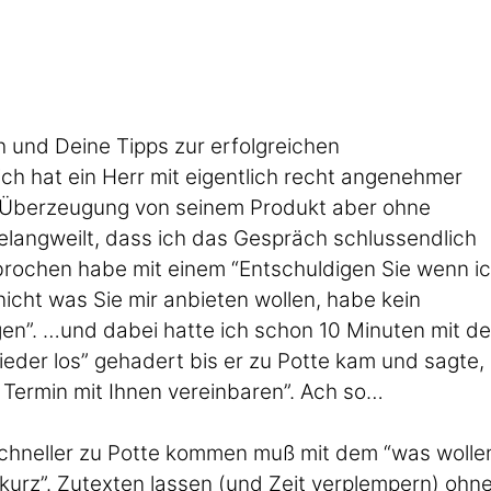
h und Deine Tipps zur erfolgreichen
h hat ein Herr mit eigentlich recht angenehmer
 Überzeugung von seinem Produkt aber ohne
elangweilt, dass ich das Gespräch schlussendlich
brochen habe mit einem “Entschuldigen Sie wenn i
nicht was Sie mir anbieten wollen, habe kein
gen”. …und dabei hatte ich schon 10 Minuten mit d
der los” gehadert bis er zu Potte kam und sagte,
n Termin mit Ihnen vereinbaren”. Ach so…
 schneller zu Potte kommen muß mit dem “was wolle
e kurz”. Zutexten lassen (und Zeit verplempern) ohn