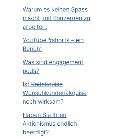
Warum es keinen Spass
macht, mit Konzernen zu
arbeiten.
YouTube #shorts – ein
Bericht
Was sind engagement
pods?
Ist K̶a̶l̶t̶a̶k̶q̶u̶i̶s̶e̶
Wunschkundenakquise
noch wirksam?
Haben Sie Ihren
Aktionismus endlich
beerdigt?