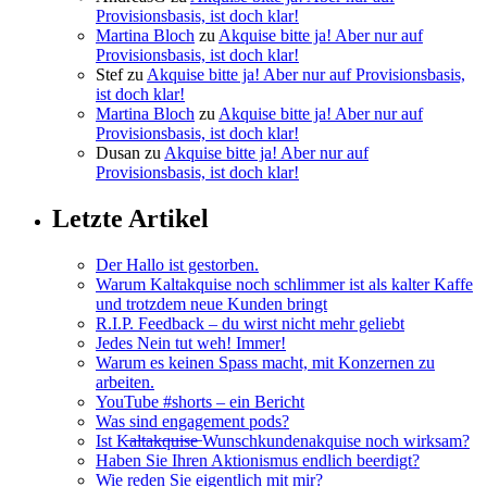
Provisionsbasis, ist doch klar!
Martina Bloch
zu
Akquise bitte ja! Aber nur auf
Provisionsbasis, ist doch klar!
Stef
zu
Akquise bitte ja! Aber nur auf Provisionsbasis,
ist doch klar!
Martina Bloch
zu
Akquise bitte ja! Aber nur auf
Provisionsbasis, ist doch klar!
Dusan
zu
Akquise bitte ja! Aber nur auf
Provisionsbasis, ist doch klar!
Letzte Artikel
Der Hallo ist gestorben.
Warum Kaltakquise noch schlimmer ist als kalter Kaffe
und trotzdem neue Kunden bringt
R.I.P. Feedback – du wirst nicht mehr geliebt
Jedes Nein tut weh! Immer!
Warum es keinen Spass macht, mit Konzernen zu
arbeiten.
YouTube #shorts – ein Bericht
Was sind engagement pods?
Ist K̶a̶l̶t̶a̶k̶q̶u̶i̶s̶e̶ Wunschkundenakquise noch wirksam?
Haben Sie Ihren Aktionismus endlich beerdigt?
Wie reden Sie eigentlich mit mir?