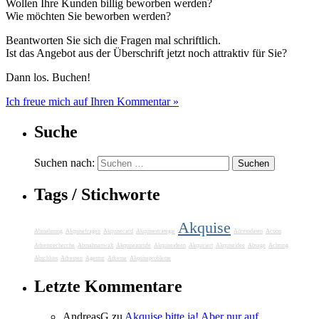
Wollen Ihre Kunden billig beworben werden?
Wie möchten Sie beworben werden?
Beantworten Sie sich die Fragen mal schriftlich.
Ist das Angebot aus der Überschrift jetzt noch attraktiv für Sie?
Dann los. Buchen!
Ich freue mich auf Ihren Kommentar »
Suche
Suchen nach:
Tags / Stichworte
Akquise
Abmahnung
Akquisefragen
Akquisecard
Akquisestrategie
Adressdaten
Action
Adressrecherche
Abmahnanwalt
Akquiseanrufe
Akquiseideen
Akquiriert
Akquiseidee
Absage
Achtung
Abschluss
Adressen
Agentur
Adresse
Akquiseprobleme
Letzte Kommentare
AndreasG
zu
Akquise bitte ja! Aber nur auf