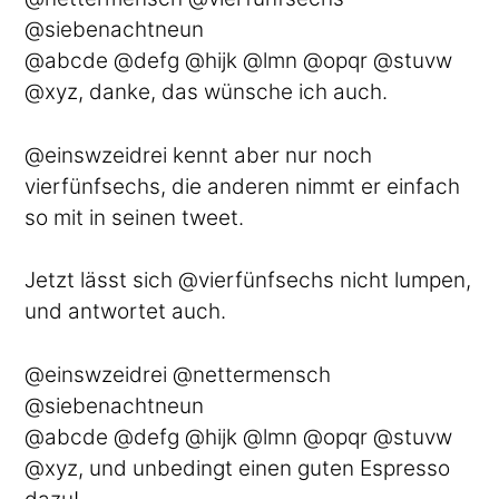
@siebenachtneun
@abcde @defg @hijk @lmn @opqr @stuvw
@xyz, danke, das wünsche ich auch.
@einswzeidrei kennt aber nur noch
vierfünfsechs, die anderen nimmt er einfach
so mit in seinen tweet.
Jetzt lässt sich @vierfünfsechs nicht lumpen,
und antwortet auch.
@einswzeidrei @nettermensch
@siebenachtneun
@abcde @defg @hijk @lmn @opqr @stuvw
@xyz, und unbedingt einen guten Espresso