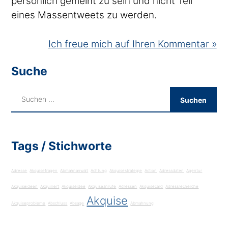
persönlich gemeint zu sein und nicht Teil
eines Massentweets zu werden.
Ich freue mich auf Ihren Kommentar »
Suche
Tags / Stichworte
Adresse
Akquisefragen
Abmahnanwalt
Achtung
Akquisestrategie
Action
Adressdaten
Agentur
Akquiseideen
Akquiriert
Akquiseidee
Akquiseanrufe
Adressen
Akquisecard
Adressrecherche
Akquise
Akquiseprobleme
Abschluss
Absage
Abmahnung