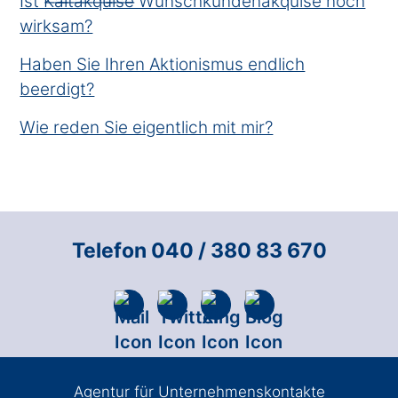
Ist K̶a̶l̶t̶a̶k̶q̶u̶i̶s̶e̶ Wunschkundenakquise noch
wirksam?
Haben Sie Ihren Aktionismus endlich
beerdigt?
Wie reden Sie eigentlich mit mir?
Telefon 040 / 380 83 670
Agentur für Unternehmenskontakte