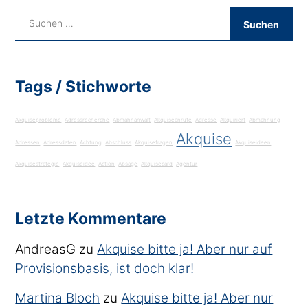
Tags / Stichworte
Akquiseprobleme
Adressrecherche
Abmahnanwalt
Akquiseanrufe
Adresse
Akquiriert
Abmahnung
Akquise
Adressen
Adressdaten
Achtung
Abschluss
Akquisefragen
Akquiseideen
Akquisestrategie
Akquiseidee
Action
Absage
Akquisecard
Agentur
Letzte Kommentare
AndreasG
zu
Akquise bitte ja! Aber nur auf
Provisionsbasis, ist doch klar!
Martina Bloch
zu
Akquise bitte ja! Aber nur