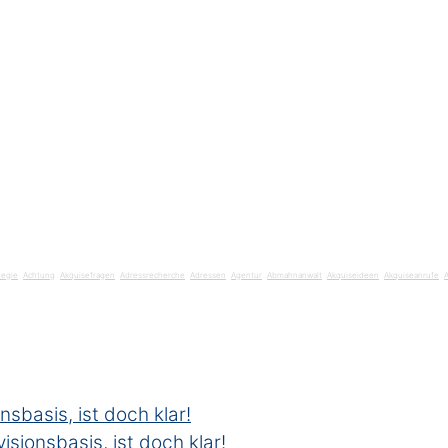
tegie
Achtung
Akquisefragen
Adressrecherche
Adressen
Agentur
Abmahnanwalt
Akquiseideen
Akquiseanrufe
nsbasis, ist doch klar!
isionsbasis, ist doch klar!