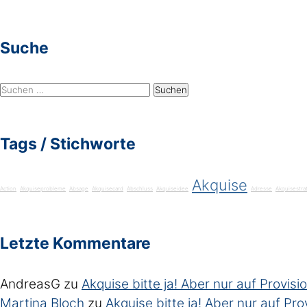
Suche
Suchen
nach:
Tags / Stichworte
Akquise
Action
Akquiseprobleme
Absage
Akquisecard
Abschluss
Akquiseidee
Adresse
Akquisestra
Letzte Kommentare
AndreasG
zu
Akquise bitte ja! Aber nur auf Provisio
Martina Bloch
zu
Akquise bitte ja! Aber nur auf Prov