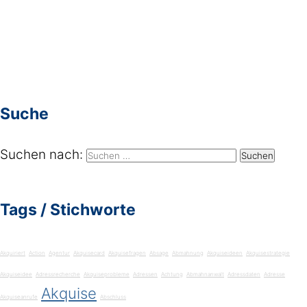
Suche
Suchen nach:
Tags / Stichworte
Akquiriert
Action
Agentur
Akquisecard
Akquisefragen
Absage
Abmahnung
Akquiseideen
Akquisestrategie
Akquiseidee
Adressrecherche
Akquiseprobleme
Adressen
Achtung
Abmahnanwalt
Adressdaten
Adresse
Akquise
Akquiseanrufe
Abschluss