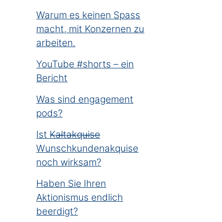
Warum es keinen Spass
macht, mit Konzernen zu
arbeiten.
YouTube #shorts – ein
Bericht
Was sind engagement
pods?
Ist K̶a̶l̶t̶a̶k̶q̶u̶i̶s̶e̶
Wunschkundenakquise
noch wirksam?
Haben Sie Ihren
Aktionismus endlich
beerdigt?