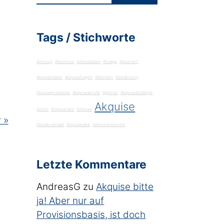
Tags / Stichworte
Achtung
Abschluss
Adressdaten
Absage
Akquiriert
Akquiseideen
Akquisefragen
Adressen
Abmahnung
Akquiseprobleme
Akquiseanrufe
Agentur
Akquisestrategie
Akquise
Action
Akquisecard
Adresse
 »
Abmahnanwalt
Akquiseidee
Adressrecherche
Letzte Kommentare
AndreasG
zu
Akquise bitte
ja! Aber nur auf
Provisionsbasis, ist doch