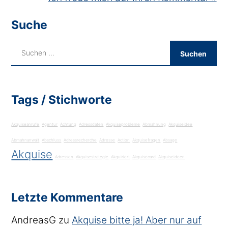
Suche
Tags / Stichworte
Akquiseanrufe
Agentur
Achtung
Adressdaten
Akquiseprobleme
Abmahnung
Akquiseidee
Abmahnanwalt
Abschluss
Adressrecherche
Adresse
Action
Akquisefragen
Absage
Akquise
Adressen
Akquisestrategie
Akquiriert
Akquisecard
Akquiseideen
Letzte Kommentare
AndreasG
zu
Akquise bitte ja! Aber nur auf