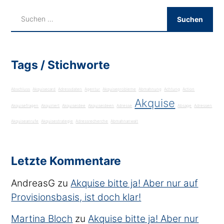
Tags / Stichworte
Abschluss
Akquisecard
Adressdaten
Agentur
Akquiseprobleme
Abmahnung
Achtung
Action
Akquise
Akquisefragen
Akquiriert
Akquiseidee
Akquiseideen
Adresse
Absage
Adressen
Akquiseanrufe
Akquisestrategie
Adressrecherche
Abmahnanwalt
Letzte Kommentare
AndreasG
zu
Akquise bitte ja! Aber nur auf
Provisionsbasis, ist doch klar!
Martina Bloch
zu
Akquise bitte ja! Aber nur