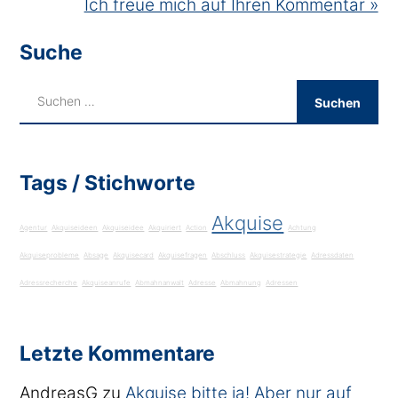
Ich freue mich auf Ihren Kommentar »
Suche
Tags / Stichworte
Akquise
Agentur
Akquiseideen
Akquiseidee
Akquiriert
Action
Achtung
Akquiseprobleme
Absage
Akquisecard
Akquisefragen
Abschluss
Akquisestrategie
Adressdaten
Adressrecherche
Akquiseanrufe
Abmahnanwalt
Adresse
Abmahnung
Adressen
Letzte Kommentare
AndreasG
zu
Akquise bitte ja! Aber nur auf